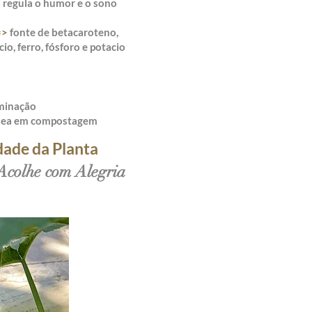
o regula o humor e o sono
=>
fonte de betacaroteno,
cio, ferro, fósforo e potacio
rminação
nea em compostagem
dade da Planta
Acolhe com Alegria