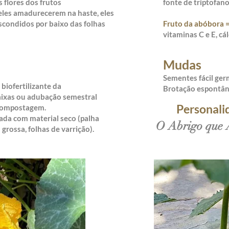
s flores dos frutos
fonte de triptofan
eles amadurecerem na haste, eles
scondidos por baixo das folhas
Fruto da abóbora 
vitaminas C e E, cál
Mudas
Sementes fácil ge
biofertilizante da
Brotação espontâ
ixas ou adubação semestral
Personali
compostagem.
ada com material seco (palha
O Abrigo que 
grossa, folhas de varrição).