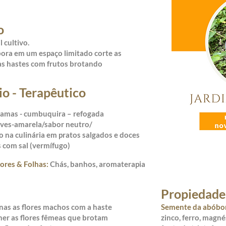
o
l cultivo.
ora em um espaço limitado corte as
s hastes com frutos brotando
io - Terapêutico
ramas - cumbuquira – refogada
aves-amarela/sabor neutro/
 na culinária em pratos salgados e doces
 com sal (vermífugo)
lores & Folhas:
Chás, banhos, aromaterapia
Propiedade
nas as flores machos com a haste
Semente da abóbo
her as flores fêmeas que brotam
zinco, ferro, magné