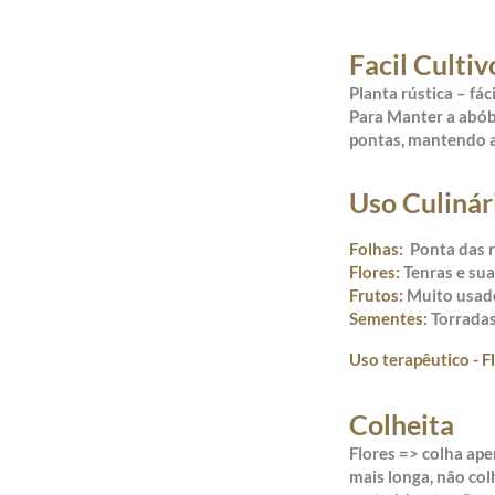
Facil Cultiv
Planta rústica – fáci
Para Manter a abób
pontas, mantendo a
Uso Culinár
Folhas:
Ponta das 
Flores:
Tenras e su
Frutos:
Muito usado
Sementes:
Torradas
Uso terapêutico - F
Colheita
Flores => colha ape
mais longa, não col