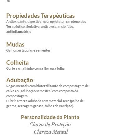
70
Propiedades Terapêuticas
Antioxidante, digestiva, neuroprotetor, carotenoides
Terapêutico: Sedativa, antistress, ansiolítico,
antiinflamatório
Mudas
Galhos, estaquias e sementes
Colheita
Corte a o galhinho com a flor ou a folha
Adubação
Regas mensais com biofertilizante da compostagem de
caixas ou adubação semestral com composto da
compostagem.
Cubrir a terra adubada com material seco (palha de
grama, serragem grossa, folhas de varrição).
Personalidade da Planta
Chuva de Proteção
Clareza Mental