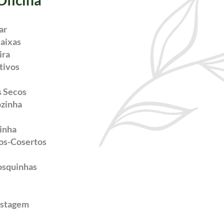
ar
caixas
ira
tivos
s Secos
ozinha
zinha
os-Cosertos
osquinhas
ostagem