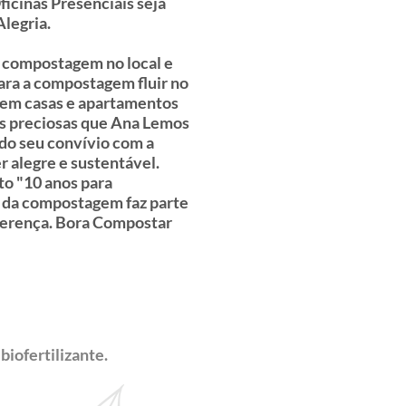
icinas Presenciais seja
legria.
a compostagem no local e
para a compostagem fluir no
 em casas e apartamentos
s preciosas que Ana Lemos
 do seu convívio com a
alegre e sustentável.
o "10 anos para
ca da compostagem faz parte
iferença. Bora Compostar
biofertilizante.