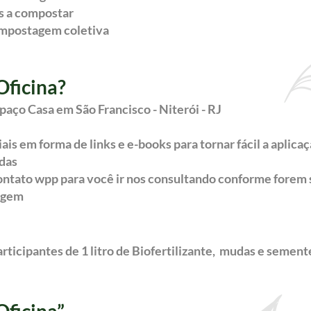
s a compostar
ompostagem coletiva
ficina?
paço Casa em São Francisco - Niterói - RJ
is em forma de links e e-books para tornar fácil a aplica
adas
ontato wpp para você ir nos consultando conforme forem 
tagem
ticipantes de 1 litro de Biofertilizante, mudas e semente
ficina”