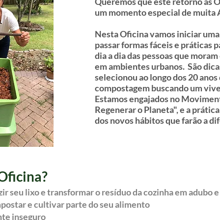
Queremos que este retorno às Of
um momento especial de muita A
Nesta Oficina vamos iniciar um
passar formas fáceis e práticas 
dia a dia das pessoas que moram
em ambientes urbanos. São dica
selecionou ao longo dos 20 anos
compostagem buscando um viver 
Estamos engajados no Moviment
Regenerar o Planeta", e a práti
dos novos hábitos que farão a d
Oficina?
r seu lixo e transformar o resíduo da cozinha em adubo e 
ostar e cultivar parte do seu alimento
nte inseguro