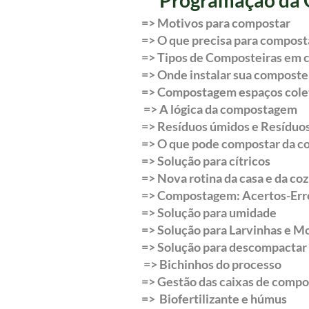
=> Motivos para compostar
=> O que precisa para compost
=> Tipos de Composteiras em 
=> Onde instalar sua composte
=> Compostagem espaços cole
=> A lógica da compostagem
=> Resíduos úmidos e Resíduo
=> O que pode compostar da c
=> Solução para cítricos
=> Nova rotina da casa e da co
=> Compostagem: Acertos-Err
=> Solução para umidade
=> Solução para Larvinhas e M
=> Solução para descompactar
=> Bichinhos do processo
=> Gestão das caixas de comp
=> Biofertilizante e húmus