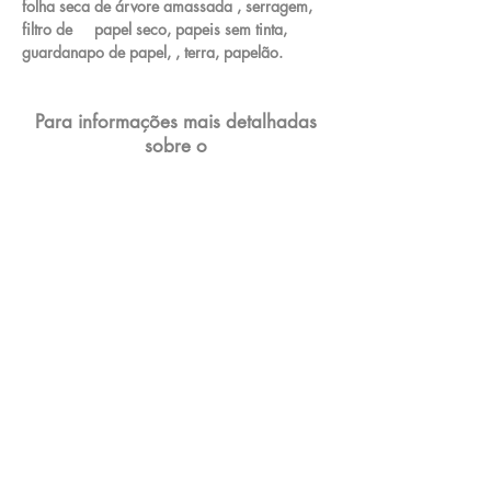
folha seca de árvore amassada , serragem,
filtro de papel seco, papeis sem tinta,
guardanapo de papel, , terra, papelão.
Para informações mais detalhadas
sobre o
processo de compostagem entre em
contato conosco
Canteiro Urbano
Produtos Sustentáveis
Contato:
21 99984-4088
canteirourbano@gmail.com
www.canteirourbano.com