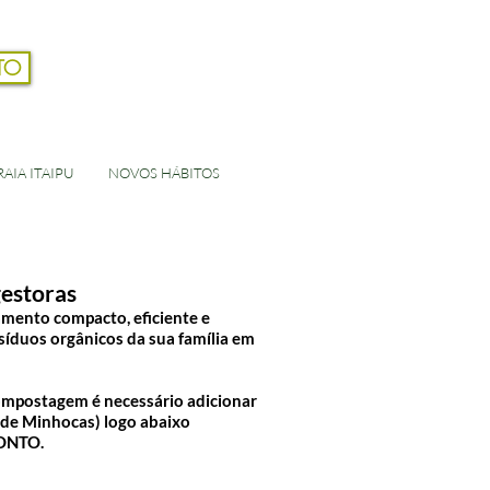
TO
Login
AIA ITAIPU
NOVOS HÁBITOS
estoras
mento compacto, eficiente e
esíduos orgânicos da sua família em
ompostagem é necessário adicionar
de Minhocas) logo abaixo
ONTO.