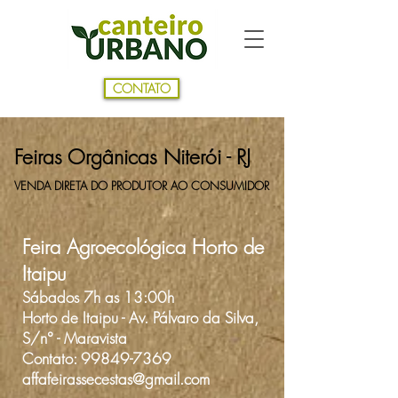
CONTATO
Feiras Orgânicas
Niterói - RJ
VENDA DIRETA DO PRODUTOR AO CONSUMIDOR
Feira Agroecológica Horto de
Itaipu
Sábados 7h as 13:00h
Horto de Itaipu - Av. Pálvaro da Silva,
S/n° - Maravista
Contato:
99849-7369
affafeirassecestas@gmail.com