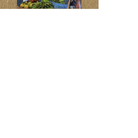
Feira da UFF -
Valonguinho
Terças 8
:00h ás 13h
Centro - Niterói
Feira do Muriqui
Primeiro Domingo do mês